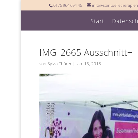
0176 964 694 46
info@spirituelletherapien
Start
Datensch
IMG_2665 Ausschnitt+
von
Sylvia Thūrer
|
Jan. 15, 2018